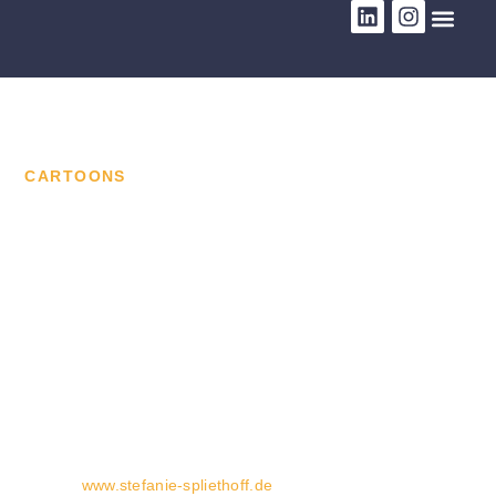
CARTOONS
Humorvolle Einblicke in
die Welt der Führung
Eine Sprühdose berührt eine Hauswand – und Ni und Mo
entstehen. Charmante Figuren, die über Führung und das
Leben nachdenken. Veränderung fällt leichter, wenn man
sich selbst anders betrachtet – darin liegt des Kraft des
Humors.
Die Cartoons entstehen gemeinsam mit Media-Artist
Stefanie Spliethoff, die Ni und Mo entwirft, zeichnet, malt und
sprüht (
www.stefanie-spliethoff.de
).